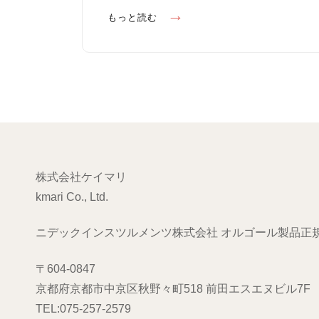
n
I
ヴ
もっと読む
E
ァ
S
レ
ン
タ
イ
ン
デ
ー
株式会社ケイマリ
kmari Co., Ltd.
ニデックインスツルメンツ株式会社 オルゴール製品正
〒604-0847
京都府京都市中京区秋野々町518 前田エスエヌビル7F
TEL:075-257-2579