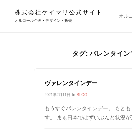
株式会社ケイマリ公式サイト
オル
オルゴール企画・デザイン・販売
タグ:
バレンタイン
ヴァレンタインデー
P
2021年2月11日
In
C
BLOG
o
A
s
T
もうすぐバレンタインデー。 もと
t
E
す。 まぁ日本ではずいぶんと状況が
e
G
d
O
o
R