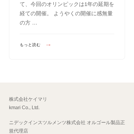
て、今回のオリンピックは1年の延期を
E
S
経ての開催。 ようやくの開催に感無量
の方 …
東
もっと読む
京
オ
リ
ン
ピ
ッ
株式会社ケイマリ
ク
kmari Co., Ltd.
開
幕
ニデックインスツルメンツ株式会社 オルゴール製品正
規代理店