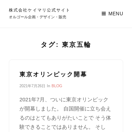
株式会社ケイマリ公式サイト
MENU
オルゴール企画・デザイン・販売
タグ:
東京五輪
東京オリンピック開幕
P
2021年7月26日
In
C
BLOG
o
A
s
T
2021年7月、ついに東京オリンピック
t
E
が開幕しました。 自国開催に立ち会え
e
G
d
O
るのはとてもありがたいことで そう体
o
R
験できることではありません。 そし
n
I