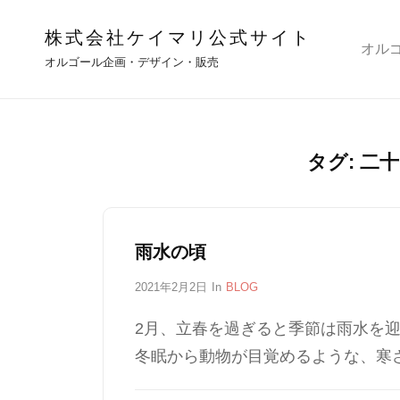
株式会社ケイマリ公式サイト
オル
オルゴール企画・デザイン・販売
タグ:
二十
雨水の頃
P
2021年2月2日
In
C
BLOG
o
A
s
T
2月、立春を過ぎると季節は雨水を
t
E
冬眠から動物が目覚めるような、寒
e
G
d
O
o
R