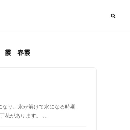
 霞 春霞
になり、氷が解けて水になる時期。
丁花があります。 …