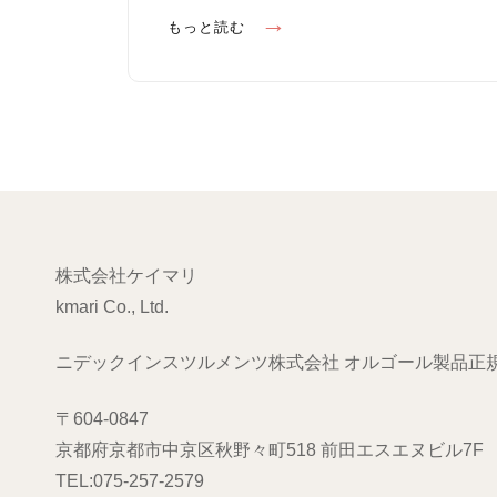
n
I
雨
もっと読む
E
水
S
の
頃
株式会社ケイマリ
kmari Co., Ltd.
ニデックインスツルメンツ株式会社 オルゴール製品正
〒604-0847
京都府京都市中京区秋野々町518 前田エスエヌビル7F
TEL:075-257-2579