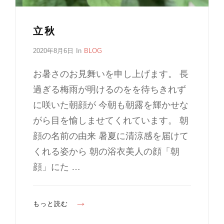
立秋
P
2020年8月6日
In
C
BLOG
o
A
s
T
お暑さのお見舞いを申し上げます。 長
t
E
過ぎる梅雨が明けるのをを待ちきれず
e
G
d
O
に咲いた朝顔が 今朝も朝露を輝かせな
o
R
がら目を愉しませてくれています。 朝
n
I
顔の名前の由来 暑夏に清涼感を届けて
E
S
くれる姿から 朝の浴衣美人の顔「朝
顔」にた …
立
もっと読む
秋